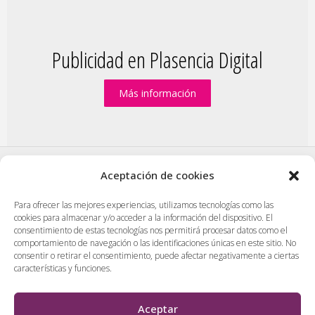
Publicidad en Plasencia Digital
Más información
Aceptación de cookies
PlasenciaDigital.com
|
Formulario de contacto
|
Para ofrecer las mejores experiencias, utilizamos tecnologías como las
Publicidad en Plasencia Digital
|
cookies para almacenar y/o acceder a la información del dispositivo. El
Política de cookies (UE)
|
Protección de datos
|
consentimiento de estas tecnologías nos permitirá procesar datos como el
comportamiento de navegación o las identificaciones únicas en este sitio. No
Aviso legal
|
Diseño web en Plasencia
consentir o retirar el consentimiento, puede afectar negativamente a ciertas
características y funciones.
PlasenciaDigital.com
Todos los contenidos, empresas y anuncios serán supervisados
Aceptar
por los administradores antes de ser publicado. No se aceptarán