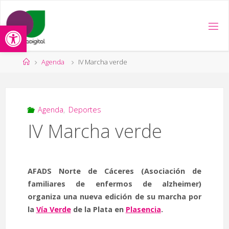
Saltar
al
Abrir barra de herramientas
contenido
Página
Agenda
IV Marcha verde
de
Inicio
Agenda
,
Deportes
IV Marcha verde
AFADS Norte de Cáceres (Asociación de
familiares de enfermos de alzheimer)
organiza una nueva edición de su marcha por
la
Vía Verde
de la Plata en
Plasencia
.