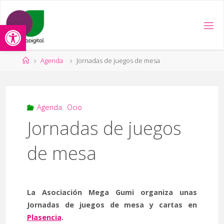
Saltar
al
Abrir barra de herramientas
contenido
Página
Agenda
Jornadas de juegos de mesa
de
Inicio
Agenda
,
Ocio
Jornadas de juegos
de mesa
La Asociación Mega Gumi organiza unas
Jornadas de juegos de mesa y cartas en
Plasencia
.