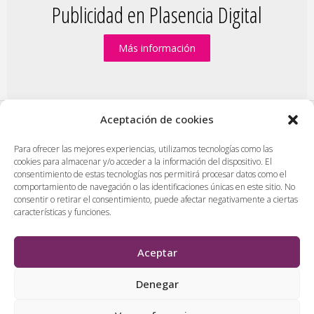
Publicidad en Plasencia Digital
Más información
Aceptación de cookies
PlasenciaDigital.com
|
Formulario de contacto
|
Para ofrecer las mejores experiencias, utilizamos tecnologías como las
cookies para almacenar y/o acceder a la información del dispositivo. El
Publicidad en Plasencia Digital
|
consentimiento de estas tecnologías nos permitirá procesar datos como el
Política de cookies (UE)
|
Protección de datos
|
comportamiento de navegación o las identificaciones únicas en este sitio. No
Aviso legal
|
Diseño web en Plasencia
consentir o retirar el consentimiento, puede afectar negativamente a ciertas
características y funciones.
PlasenciaDigital.com
Todos los contenidos, empresas y anuncios serán supervisados
Aceptar
por los administradores antes de ser publicado. No se aceptarán
contenidos que falten al respeto, insulten o desprecien a
Denegar
personas, lugares o empresas.