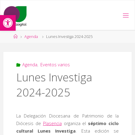
Saltar
al
Abrir barra de herramientas
contenido
Página
Agenda
Lunes Investiga 2024-2025
de
Inicio
Agenda
,
Eventos varios
Lunes Investiga
2024-2025
La Delegación Diocesana de Patrimonio de la
Diócesis de
Plasencia
organiza el
séptimo ciclo
cultural Lunes Investiga
. Esta edición se