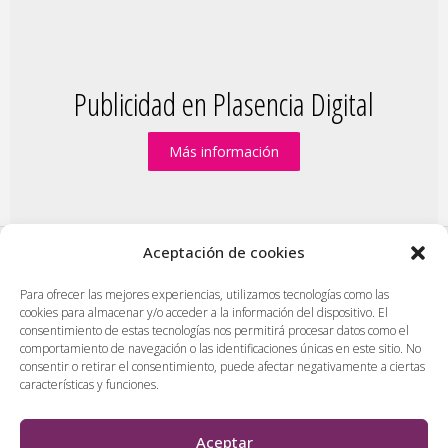
Publicidad en Plasencia Digital
Más información
Aceptación de cookies
PlasenciaDigital.com
|
Formulario de contacto
|
Para ofrecer las mejores experiencias, utilizamos tecnologías como las
cookies para almacenar y/o acceder a la información del dispositivo. El
Publicidad en Plasencia Digital
|
consentimiento de estas tecnologías nos permitirá procesar datos como el
Política de cookies (UE)
|
Protección de datos
|
comportamiento de navegación o las identificaciones únicas en este sitio. No
consentir o retirar el consentimiento, puede afectar negativamente a ciertas
Aviso legal
|
Diseño web en Plasencia
características y funciones.
PlasenciaDigital.com
Todos los contenidos, empresas y anuncios serán supervisados
Aceptar