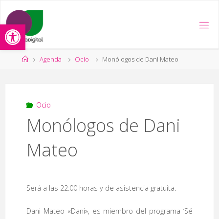
Saltar
al
Abrir barra de herramientas
contenido
Página
Agenda
Ocio
Monólogos de Dani Mateo
de
Inicio
Ocio
Monólogos de Dani
Mateo
Será a las 22:00 horas y de asistencia gratuita.
Dani Mateo «Dani», es miembro del programa ‘Sé