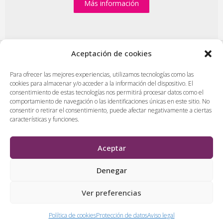
Más información
Aceptación de cookies
PlasenciaDigital.com
|
Formulario de contacto
|
Para ofrecer las mejores experiencias, utilizamos tecnologías como las
cookies para almacenar y/o acceder a la información del dispositivo. El
Publicidad en Plasencia Digital
|
consentimiento de estas tecnologías nos permitirá procesar datos como el
Política de cookies (UE)
|
Protección de datos
|
comportamiento de navegación o las identificaciones únicas en este sitio. No
consentir o retirar el consentimiento, puede afectar negativamente a ciertas
Aviso legal
|
Diseño web en Plasencia
características y funciones.
PlasenciaDigital.com
Todos los contenidos, empresas y anuncios serán supervisados
Aceptar
por los administradores antes de ser publicado. No se aceptarán
contenidos que falten al respeto, insulten o desprecien a
Denegar
personas, lugares o empresas.
Ver preferencias
&
Política de cookies
Protección de datos
Aviso legal