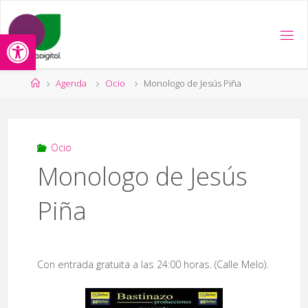
Saltar
al
Abrir barra de herramientas
contenido
Página
Agenda
Ocio
Monologo de Jesús Piña
de
Inicio
Ocio
Monologo de Jesús
Piña
Con entrada gratuita a las 24:00 horas. (Calle Melo).