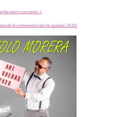
m/?project=concierto-1
cketandroll.com/evento/ahi-te-quedas-2020/