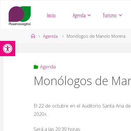
Saltar
al
Inicio
Agenda
Turismo
contenido
Página
Agenda
Monólogos de Manolo Morera
Abrir barra de herramientas
de
Inicio
Agenda
Monólogos de Man
El 22 de octubre en el Auditorio Santa Ana d
2020».
Será a las 20:30 horas.