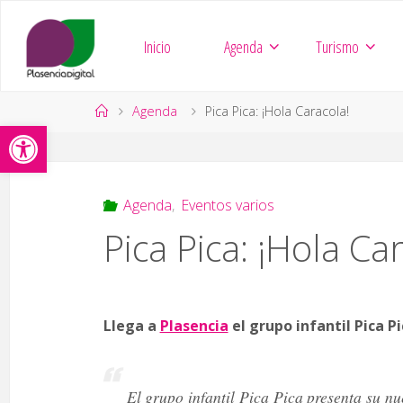
Saltar
al
Inicio
Agenda
Turismo
contenido
Página
Agenda
Pica Pica: ¡Hola Caracola!
Abrir barra de herramientas
de
Inicio
Agenda
,
Eventos varios
Pica Pica: ¡Hola Ca
Llega a
Plasencia
el grupo infantil Pica P
El grupo infantil Pica Pica presenta su n