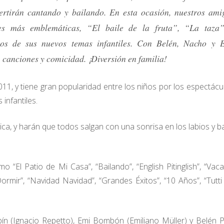
vertirán cantando y bailando. En esta ocasión, nuestros ami
nes más emblemáticas, “El baile de la fruta”, “La taza
os de sus nuevos temas infantiles. Con Belén, Nacho y 
, canciones y comicidad. ¡Diversión en familia!
11, y tiene gran popularidad entre los niños por los espectácu
infantiles.
ca, y harán que todos salgan con una sonrisa en los labios y b
“El Patio de Mi Casa”, “Bailando”, “English Pitinglish”, “Vac
rmir”, “Navidad Navidad”, “Grandes Éxitos”, “10 Años”, “Tutti F
 (Ignacio Repetto), Emi Bombón (Emiliano Müller) y Belén 