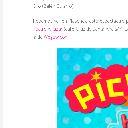
Oro (Belén Gujarro).
Podemos ver en Plasencia este espectáculo par
Teatro Alkázar
(calle Cruz de Santa Ana s/n). L
la de
Wegow.com
.