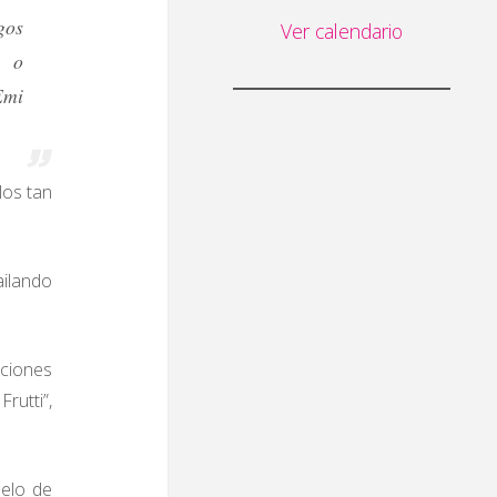
gos
Ver calendario
” o
Emi
los tan
ailando
aciones
rutti”,
Pelo de