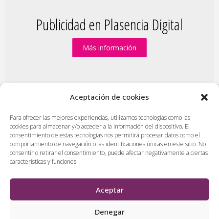
Publicidad en Plasencia Digital
Más información
Aceptación de cookies
PlasenciaDigital.com
|
Formulario de contacto
|
Para ofrecer las mejores experiencias, utilizamos tecnologías como las
cookies para almacenar y/o acceder a la información del dispositivo. El
Publicidad en Plasencia Digital
|
consentimiento de estas tecnologías nos permitirá procesar datos como el
Política de cookies (UE)
|
Protección de datos
|
comportamiento de navegación o las identificaciones únicas en este sitio. No
consentir o retirar el consentimiento, puede afectar negativamente a ciertas
Aviso legal
|
Diseño web en Plasencia
características y funciones.
PlasenciaDigital.com
Todos los contenidos, empresas y anuncios serán supervisados
Aceptar
por los administradores antes de ser publicado. No se aceptarán
contenidos que falten al respeto, insulten o desprecien a
Denegar