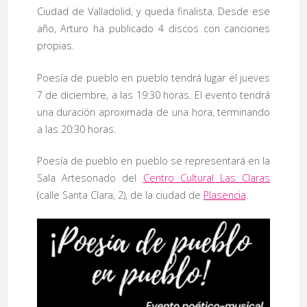
Ciudad de Valladolid, y queda finalista. Desde ese
año, Arturo ha publicado 4 discos con canciones
propias.
Poesía de pueblo en pueblo tendrá lugar el jueves
7 de diciembre, a las 19:30 horas. El evento tendrá
una duración aproximada de una hora, terminando
a las 20:30 horas.
Poesía de pueblo en pueblo se representará en la
Sala Artesonado del
Centro Cultural Las Claras
(calle Santa Clara, 2), de la ciudad de
Plasencia
.