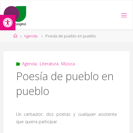
Saltar
al
Abrir barra de herramientas
contenido
Página
Agenda
Poesía de pueblo en pueblo
de
Inicio
Agenda
,
Literatura
,
Música
Poesía de pueblo en
pueblo
Un cantautor, dos poetas y cualquier asistente
que quiera participar.