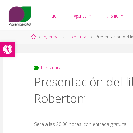
Saltar
al
Inicio
Agenda
Turismo
contenido
Página
Agenda
Literatura
Presentación del li
Abrir barra de herramientas
de
Inicio
Literatura
Presentación del li
Roberton’
Será a las 20:00 horas, con entrada gratuita.