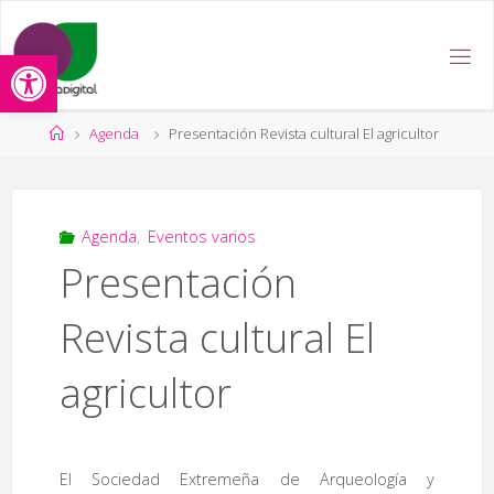
Saltar
al
Abrir barra de herramientas
contenido
Página
Agenda
Presentación Revista cultural El agricultor
de
Inicio
Agenda
,
Eventos varios
Presentación
Revista cultural El
agricultor
El Sociedad Extremeña de Arqueología y