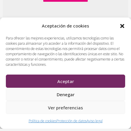
Aceptación de cookies
PlasenciaDigital.com
|
Formulario de contacto
|
Para ofrecer las mejores experiencias, utilizamos tecnologías como las
cookies para almacenar y/o acceder a la información del dispositivo. El
Publicidad en Plasencia Digital
|
consentimiento de estas tecnologías nos permitirá procesar datos como el
Política de cookies (UE)
|
Protección de datos
|
comportamiento de navegación o las identificaciones únicas en este sitio. No
Aviso legal
|
Diseño web en Plasencia
consentir o retirar el consentimiento, puede afectar negativamente a ciertas
características y funciones.
PlasenciaDigital.com
Todos los contenidos, empresas y anuncios serán supervisados
Aceptar
por los administradores antes de ser publicado. No se aceptarán
contenidos que falten al respeto, insulten o desprecien a
Denegar
personas, lugares o empresas.
Ver preferencias
&
Política de cookies
Protección de datos
Aviso legal