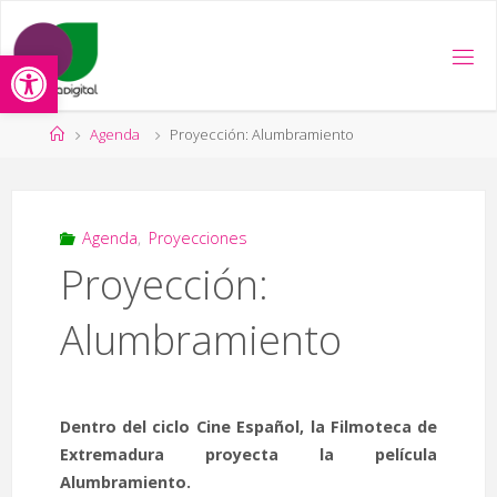
Saltar
al
Abrir barra de herramientas
contenido
Página
Agenda
Proyección: Alumbramiento
de
Inicio
Agenda
,
Proyecciones
Proyección:
Alumbramiento
Dentro del ciclo Cine Español, la Filmoteca de
Extremadura proyecta la película
Alumbramiento.