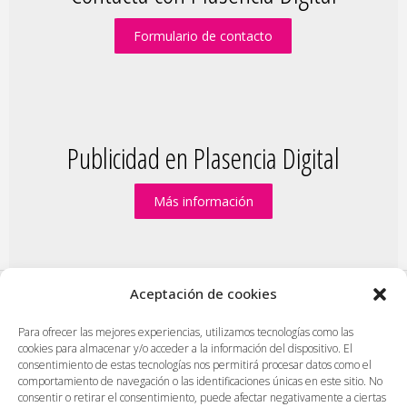
Formulario de contacto
Publicidad en Plasencia Digital
Más información
Aceptación de cookies
PlasenciaDigital.com
|
Formulario de contacto
|
Para ofrecer las mejores experiencias, utilizamos tecnologías como las
cookies para almacenar y/o acceder a la información del dispositivo. El
Publicidad en Plasencia Digital
|
consentimiento de estas tecnologías nos permitirá procesar datos como el
Política de cookies (UE)
|
Protección de datos
|
comportamiento de navegación o las identificaciones únicas en este sitio. No
consentir o retirar el consentimiento, puede afectar negativamente a ciertas
Aviso legal
|
Diseño web en Plasencia