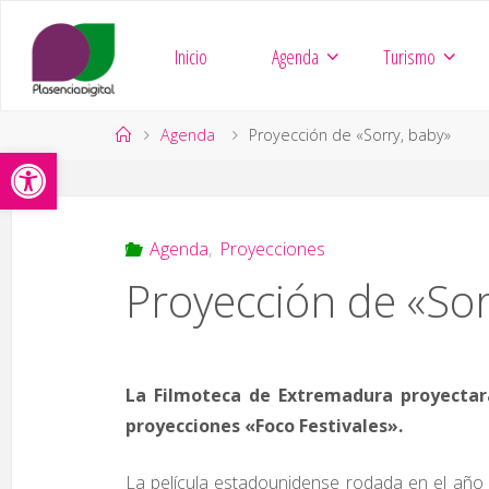
Saltar
al
Inicio
Agenda
Turismo
contenido
Página
Agenda
Proyección de «Sorry, baby»
Abrir barra de herramientas
de
Inicio
Agenda
,
Proyecciones
Proyección de «Sor
La Filmoteca de Extremadura proyectar
proyecciones «Foco Festivales».
La película estadounidense rodada en el año 