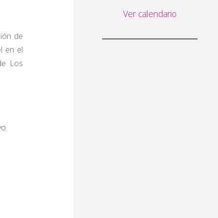
Ver calendario
ción de
l en el
de Los
yo.