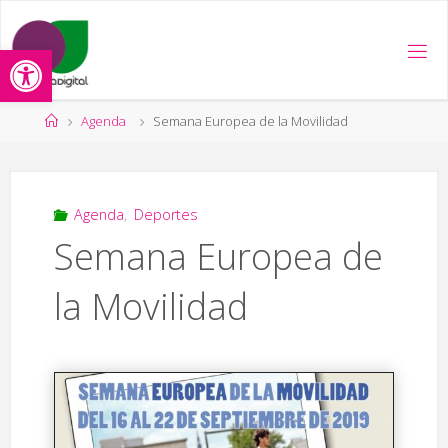
Saltar
al
Abrir barra de herramientas
contenido
Página
Agenda
Semana Europea de la Movilidad
de
Inicio
Agenda
,
Deportes
Semana Europea de
la Movilidad