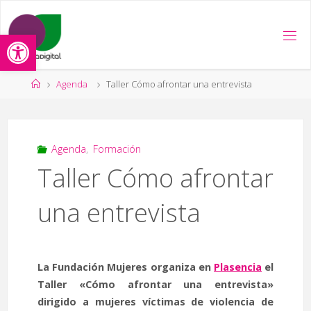
Saltar
al
Abrir barra de herramientas
contenido
Página
Agenda
Taller Cómo afrontar una entrevista
de
Inicio
Agenda
,
Formación
Taller Cómo afrontar
una entrevista
La Fundación Mujeres organiza en
Plasencia
el
Taller «Cómo afrontar una entrevista»
dirigido a mujeres víctimas de violencia de