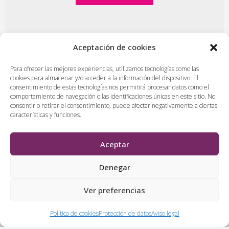
Aceptación de cookies
PlasenciaDigital.com
|
Formulario de contacto
|
Para ofrecer las mejores experiencias, utilizamos tecnologías como las
cookies para almacenar y/o acceder a la información del dispositivo. El
Publicidad en Plasencia Digital
|
consentimiento de estas tecnologías nos permitirá procesar datos como el
Política de cookies (UE)
|
Protección de datos
|
comportamiento de navegación o las identificaciones únicas en este sitio. No
consentir o retirar el consentimiento, puede afectar negativamente a ciertas
Aviso legal
|
Diseño web en Plasencia
características y funciones.
PlasenciaDigital.com
Todos los contenidos, empresas y anuncios serán supervisados
Aceptar
por los administradores antes de ser publicado. No se aceptarán
contenidos que falten al respeto, insulten o desprecien a
Denegar
personas, lugares o empresas.
Ver preferencias
&
Política de cookies
Protección de datos
Aviso legal