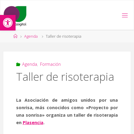
Saltar
al
Abrir barra de herramientas
contenido
Página
Agenda
Taller de risoterapia
de
Inicio
Agenda
,
Formación
Taller de risoterapia
La Asociación de amigos unidos por una
sonrisa, más conocidos como «Proyecto por
una sonrisa» organiza un taller de risoterapia
en
Plasencia
.