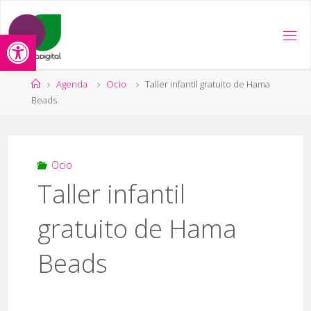
Saltar
al
Abrir barra de herramientas
contenido
Página
Agenda
Ocio
Taller infantil gratuito de Hama
de
Beads
Inicio
Ocio
Taller infantil
gratuito de Hama
Beads