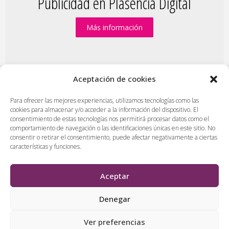
Publicidad en Plasencia Digital
Más información
Aceptación de cookies
PlasenciaDigital.com
|
Formulario de contacto
|
Para ofrecer las mejores experiencias, utilizamos tecnologías como las
cookies para almacenar y/o acceder a la información del dispositivo. El
Publicidad en Plasencia Digital
|
consentimiento de estas tecnologías nos permitirá procesar datos como el
Política de cookies (UE)
|
Protección de datos
|
comportamiento de navegación o las identificaciones únicas en este sitio. No
consentir o retirar el consentimiento, puede afectar negativamente a ciertas
Aviso legal
|
Diseño web en Plasencia
características y funciones.
PlasenciaDigital.com
Todos los contenidos, empresas y anuncios serán supervisados
Aceptar
por los administradores antes de ser publicado. No se aceptarán
contenidos que falten al respeto, insulten o desprecien a
Denegar
personas, lugares o empresas.
Ver preferencias