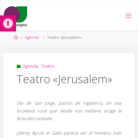
Saltar
al
Abrir barra de herramientas
contenido
Página
Agenda
Teatro «Jerusalem»
de
Inicio
Agenda
,
Teatro
Teatro «Jerusalem»
Día de San Jorge, patrón de Inglaterra, en una
localidad rural que desde esa mañana acoge la
feria del condado.
Johnny Byron el Gallo parece ser el hombre más