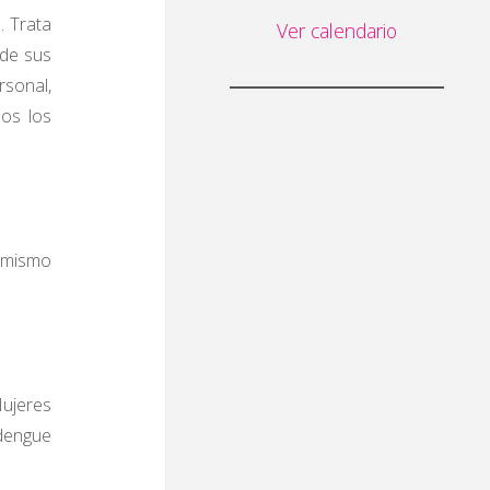
. Trata
Ver calendario
 de sus
rsonal,
dos los
l mismo
Mujeres
ndengue