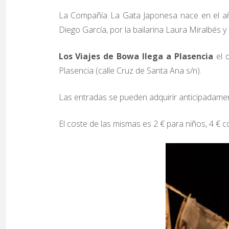
La Compañía La Gata Japonesa nace en el año
Diego García, por la bailarina Laura Miralbés y
Los Viajes de Bowa llega a Plasencia
el d
Plasencia (calle Cruz de Santa Ana s/n).
Las entradas se pueden adquirir anticipadame
El coste de las mismas es 2 € para niños, 4 € c