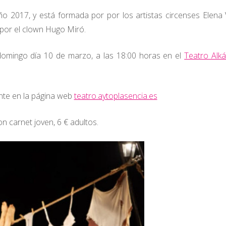
 2017, y está formada por por los artistas circenses Elena 
 por el clown Hugo Miró.
omingo día 10 de marzo, a las 18:00 horas en el
Teatro Alk
nte en la página web
teatro.aytoplasencia.es
on carnet joven, 6 € adultos.