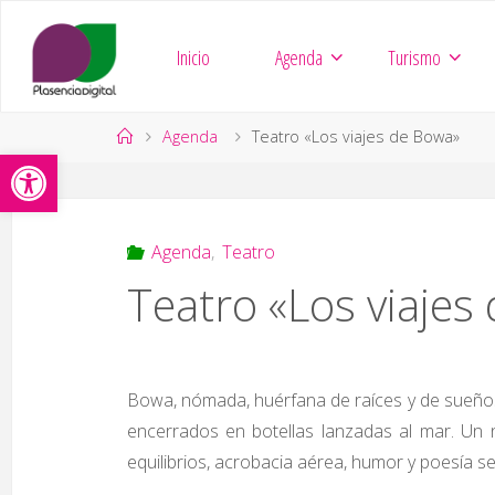
Saltar
al
Inicio
Agenda
Turismo
contenido
Página
Agenda
Teatro «Los viajes de Bowa»
Abrir barra de herramientas
de
Inicio
Agenda
,
Teatro
Teatro «Los viajes
Bowa, nómada, huérfana de raíces y de sueños
encerrados en botellas lanzadas al mar. Un n
equilibrios, acrobacia aérea, humor y poesía 