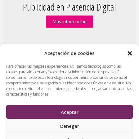
Publicidad en Plasencia Digital
Más información
Aceptación de cookies
PlasenciaDigital.com
|
Formulario de contacto
|
Para ofrecer las mejores experiencias, utilizamos tecnologías como las
cookies para almacenar y/o acceder a la información del dispositivo. El
Publicidad en Plasencia Digital
|
consentimiento de estas tecnologías nos permitirá procesar datos como el
Política de cookies (UE)
|
Protección de datos
|
comportamiento de navegación o las identificaciones únicas en este sitio. No
Aviso legal
|
Diseño web en Plasencia
consentir o retirar el consentimiento, puede afectar negativamente a ciertas
características y funciones.
PlasenciaDigital.com
Todos los contenidos, empresas y anuncios serán supervisados
Aceptar
por los administradores antes de ser publicado. No se aceptarán
contenidos que falten al respeto, insulten o desprecien a
Denegar
personas, lugares o empresas.