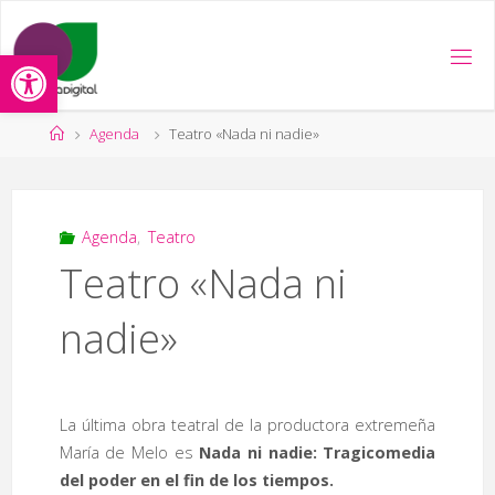
Saltar
al
Abrir barra de herramientas
contenido
Página
Agenda
Teatro «Nada ni nadie»
de
Inicio
Agenda
,
Teatro
Teatro «Nada ni
nadie»
La última obra teatral de la productora extremeña
María de Melo es
Nada ni nadie: Tragicomedia
del poder en el fin de los tiempos.