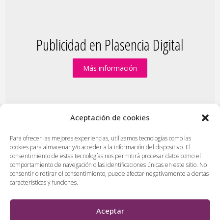
Publicidad en Plasencia Digital
Más información
Aceptación de cookies
PlasenciaDigital.com
|
Formulario de contacto
|
Para ofrecer las mejores experiencias, utilizamos tecnologías como las
cookies para almacenar y/o acceder a la información del dispositivo. El
Publicidad en Plasencia Digital
|
consentimiento de estas tecnologías nos permitirá procesar datos como el
Política de cookies (UE)
|
Protección de datos
|
comportamiento de navegación o las identificaciones únicas en este sitio. No
consentir o retirar el consentimiento, puede afectar negativamente a ciertas
Aviso legal
|
Diseño web en Plasencia
características y funciones.
PlasenciaDigital.com
Todos los contenidos, empresas y anuncios serán supervisados
Aceptar
por los administradores antes de ser publicado. No se aceptarán