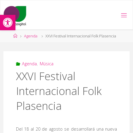
Saltar
al
Abrir barra de herramientas
contenido
Página
Agenda
XXVI Festival Internacional Folk Plasencia
de
Inicio
Agenda
,
Música
XXVI Festival
Internacional Folk
Plasencia
Del 18 al 20 de agosto se desarrollará una nueva