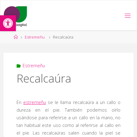
Saltar
al
Abrir barra de herramientas
contenido
Página
Estremeñu
Recalcaúra
de
Inicio
Estremeñu
Recalcaúra
En
estremeñu
se le llama recalcaúra a un callo o
dureza en el pie. También podemos oírlo
usándose para referirse a un callo en la mano, no
tan habitual este uso como al referirse al callo en
el pie. Las recalcaúras salen cuando la piel se